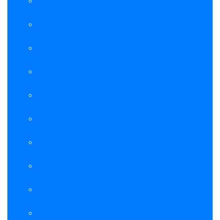
W2220A / W2221A / W2222A / W2223A
W2310A / W2311A / W2312A / W2313A
CC530A / CC531A / CC532A / CC533A
CB540A / CB541A / CB542A / CB543A
CE250A / CE251A / CE252A / CE253A
CE260A / CE261A / CE262A / CE263A
CE270A / CE271A / CE272A / CE273A
CE310A / CE311A / CE312A / CE313A
CE320A / CE321A / CE322A / CE323A