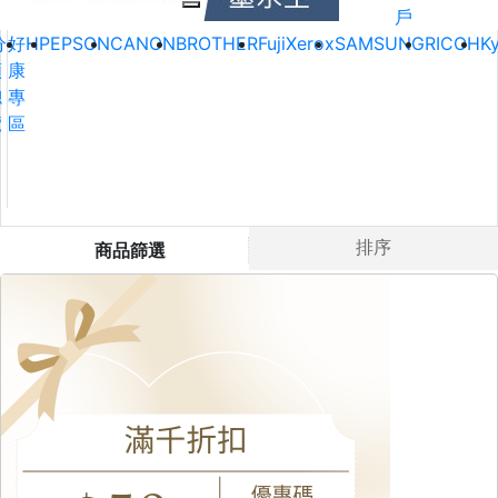
戶
分
好
HP
EPSON
CANON
BROTHER
FujiXerox
SAMSUNG
RICOH
K
類
康
總
專
覽
區
排序
商品篩選