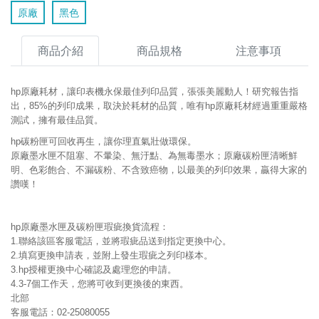
原廠
黑色
商品介紹
商品規格
注意事項
hp原廠耗材，讓印表機永保最佳列印品質，張張美麗動人！研究報告指
出，85%的列印成果，取決於耗材的品質，唯有hp原廠耗材經過重重嚴格
測試，擁有最佳品質。
hp碳粉匣可回收再生，讓你理直氣壯做環保。
原廠墨水匣不阻塞、不暈染、無汙點、為無毒墨水；原廠碳粉匣清晰鮮
明、色彩飽合、不漏碳粉、不含致癌物，以最美的列印效果，贏得大家的
讚嘆！
hp原廠墨水匣及碳粉匣瑕疵換貨流程：
1.聯絡該區客服電話，並將瑕疵品送到指定更換中心。
2.填寫更換申請表，並附上發生瑕疵之列印樣本。
3.hp授權更換中心確認及處理您的申請。
4.3-7個工作天，您將可收到更換後的東西。
北部
客服電話：02-25080055