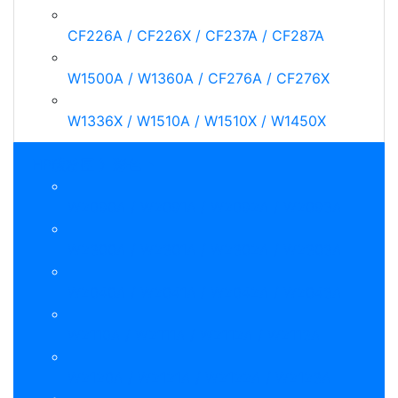
CF226A / CF226X / CF237A / CF287A
W1500A / W1360A / CF276A / CF276X
W1336X / W1510A / W1510X / W1450X
HP碳粉匣 》彩色
W2090A / W2091A / W2092A / W2093A
W2300A / W2301A / W2302A / W2303A
W2040A / W2041A / W2042A / W2043A
W2110A / W2111A / W2112A / W2113A
W2120A / W2121A / W2122A / W2123A