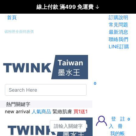
線上付款 滿499 免運費
↓
首頁
訂購說明
碳粉匣全面特惠價
常見問題
最新消息
新加入會員送紅利金100點
聯絡我們
LINE訂購
0
熱門關鍵字
new arrival
人氣商品
緊緻肌膚
買1送1
登
註
0
入
冊
我的帳