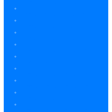
CE340A / CE341A / CE342A / CE343A
CE740A / CE741A / CE742A / CE743A
CF210X / CF211A / CF212A / CF213A
CF320A/ CF321A / CF322A / CF323A
CF350A / CF351A / CF352A / CF353A
CF360A / CF361A / CF362A / CF363A
CF380A / CF381A / CF382A / CF383A
CE400A / CE401A / CE402A / CE403A
CE410A / CE411A / CE412A / CE413A
CF400A / CF401A / CF402A / CF403A