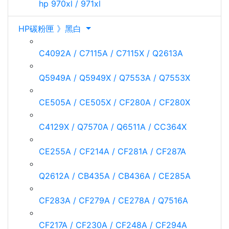
hp 970xl / 971xl
HP碳粉匣 》黑白
C4092A / C7115A / C7115X / Q2613A
Q5949A / Q5949X / Q7553A / Q7553X
CE505A / CE505X / CF280A / CF280X
C4129X / Q7570A / Q6511A / CC364X
CE255A / CF214A / CF281A / CF287A
Q2612A / CB435A / CB436A / CE285A
CF283A / CF279A / CE278A / Q7516A
CF217A / CF230A / CF248A / CF294A