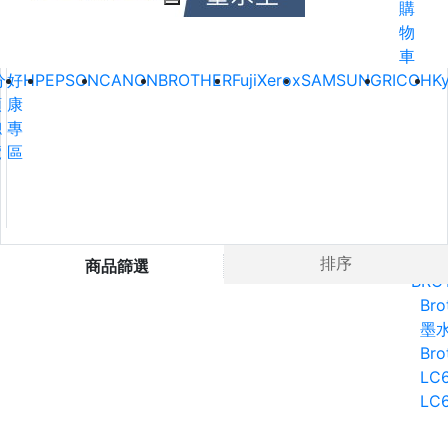
購
物
車
分
好
HP
EPSON
CANON
BROTHER
FujiXerox
SAMSUNG
RICOH
K
類
康
總
專
覽
區
Ho
排序
商品篩選
BRO
Bro
墨
Bro
LC6
LC