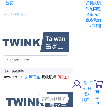
首頁
訂購說明
新加入會員送紅利金100點
常見問題
最新消息
碳粉匣全面特惠價
聯絡我們
LINE訂購
熱門關鍵字
new arrival
人氣商品
緊緻肌膚
買1送1
登
註
入
冊
商
我的
品
帳戶
項