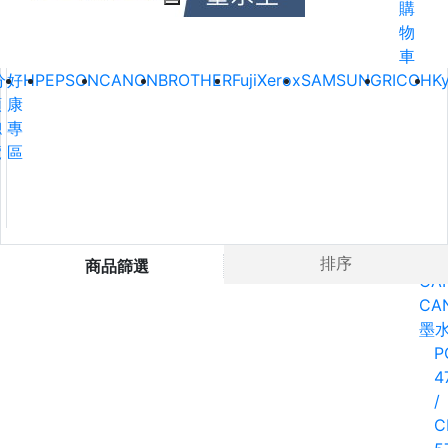
購
物
車
分
好
HP
EPSON
CANON
BROTHER
FujiXerox
SAMSUNG
RICOH
K
類
康
總
專
覽
區
Ho
排序
商品篩選
CA
CA
墨
P
4
/
C