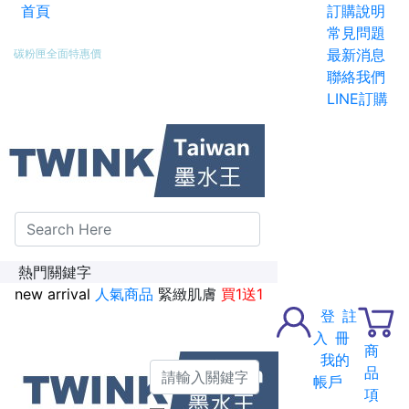
首頁
訂購說明
新加入會員送紅利金100點
常見問題
最新消息
碳粉匣全面特惠價
聯絡我們
LINE訂購
熱門關鍵字
new arrival
人氣商品
緊緻肌膚
買1送1
登
註
入
冊
商
我的
品
帳戶
項