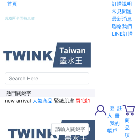
首頁
訂購說明
新加入會員送紅利金100點
常見問題
最新消息
碳粉匣全面特惠價
聯絡我們
LINE訂購
熱門關鍵字
new arrival
人氣商品
緊緻肌膚
買1送1
登
註
入
冊
商
我的
品
帳戶
項