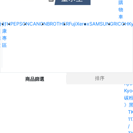
購
物
車
分
好
HP
EPSON
CANON
BROTHER
FujiXerox
SAMSUNG
RICOH
K
類
康
總
專
覽
區
Ho
排序
商品篩選
Kyo
Kyo
碳
》
TK
11
/