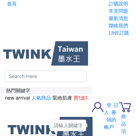
首頁
訂購說明
碳粉匣全面特惠價
常見問題
最新消息
新加入會員送紅利金100點
聯絡我們
LINE訂購
熱門關鍵字
new arrival
人氣商品
緊緻肌膚
買1送1
登
註
入
冊
商
我的
品
帳戶
項