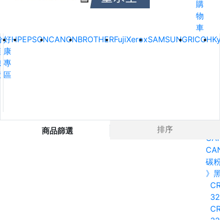
購
物
車
分
好
HP
EPSON
CANON
BROTHER
FujiXerox
SAMSUNG
RICOH
K
類
康
總
專
覽
區
Ho
排序
商品篩選
CA
CA
碳
》
CR
32
CR