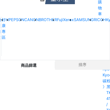
購
物
車
分
好
HP
EPSON
CANON
BROTHER
FujiXerox
SAMSUNG
RICOH
K
類
康
總
專
覽
區
Ho
排序
商品篩選
Kyo
Kyo
碳
》
T
4
/