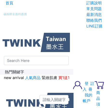
首頁
訂購說明
新加入會員送紅利金100點
常見問題
最新消息
碳粉匣全面特惠價
聯絡我們
LINE訂購
熱門關鍵字
new arrival
人氣商品
緊緻肌膚
買1送1
登
註
入
冊
商
我的
品
帳戶
項