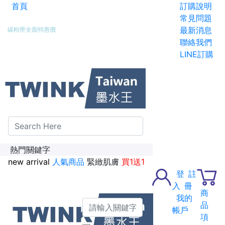
首頁
訂購說明
新加入會員送紅利金100點
常見問題
最新消息
碳粉匣全面特惠價
聯絡我們
LINE訂購
熱門關鍵字
new arrival
人氣商品
緊緻肌膚
買1送1
登
註
入
冊
商
我的
品
帳戶
項