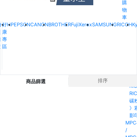
購
物
車
分
好
HP
EPSON
CANON
BROTHER
FujiXerox
SAMSUNG
RICOH
K
類
康
總
專
覽
區
Ho
排序
商品篩選
RI
RI
碳
》
影
MPC
/