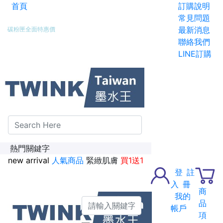
首頁
訂購說明
新加入會員送紅利金100點
常見問題
最新消息
碳粉匣全面特惠價
聯絡我們
LINE訂購
熱門關鍵字
new arrival
人氣商品
緊緻肌膚
買1送1
登
註
入
冊
商
我的
品
帳戶
項