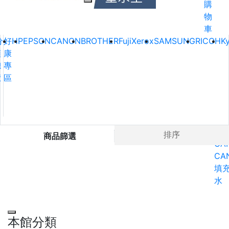
購
物
車
分
好
HP
EPSON
CANON
BROTHER
FujiXerox
SAMSUNG
RICOH
K
類
康
總
專
覽
區
Ho
排序
商品篩選
CA
CA
填
水
本館分類