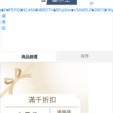
戶
分
好
HP
EPSON
CANON
BROTHER
FujiXerox
SAMSUNG
RICOH
K
類
康
總
專
覽
區
排序
商品篩選