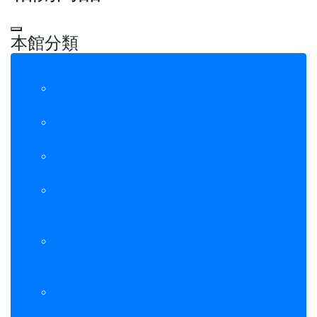
本館分類
Samsung碳粉匣 》黑白
ML-1610 / ML-2010
ML-1710 / SCX-4216 / SF-560 / SP-565P
MLT-D101S / ML-2165 / SCX-3405
MLT-D104S / ML-1660 / SCX-3200 / ML-
1860
MLT-D105L / ML-1915 / SCX-4623/ SCX-
4600
MLT-D111L / M2020 / M2020W / M2070FW