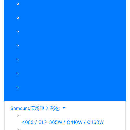
MLT-D108S / ML-1640
MLT-D109S / SCX-4300
MLT-D116S / SL-M2875FD
MLT-D117S / SCX-4655F
SCX-4200 / SCX-4725 / ML-3471
SCX-4521 / SCX-4321 / SCX-5530FN
SF560R / D560R / 565PR / SF-5100
Samsung碳粉匣 》彩色
406S / CLP-365W / C410W / C460W