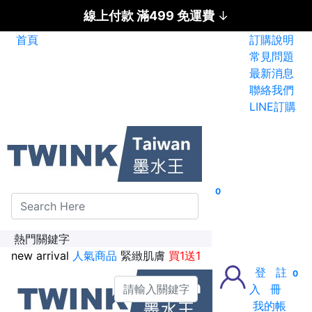
線上付款 滿499 免運費
↓
首頁
訂購說明
碳粉匣全面特惠價
常見問題
最新消息
新加入會員送紅利金100點
聯絡我們
LINE訂購
0
熱門關鍵字
new arrival
人氣商品
緊緻肌膚
買1送1
登
註
0
入
冊
我的帳