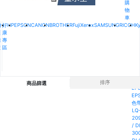
購
物
車
分
好
HP
EPSON
CANON
BROTHER
FujiXerox
SAMSUNG
RICOH
K
類
康
總
專
覽
區
Ho
排序
商品篩選
EP
EP
色
LQ
20
/ D
300