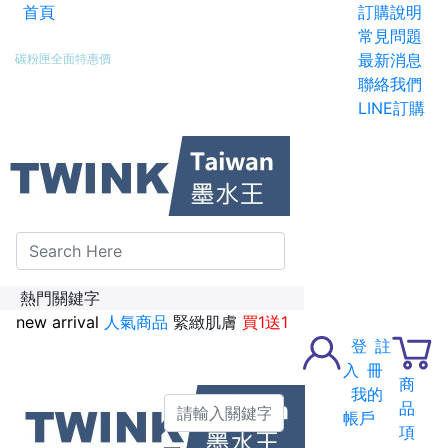
首頁
訂購說明
新加入會員送紅利金100點
常見問題
最新消息
碳粉匣全面特惠價
聯絡我們
LINE訂購
熱門關鍵字
new arrival
人氣商品
緊緻肌膚
買1送1
登
註
入
冊
商
我的
品
帳戶
項