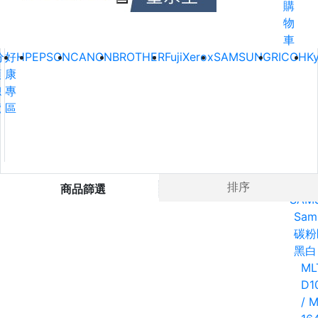
購
物
車
分
好
HP
EPSON
CANON
BROTHER
FujiXerox
SAMSUNG
RICOH
K
類
康
總
專
覽
區
Ho
排序
商品篩選
SAM
Sam
碳粉
黑白
ML
D1
/ M