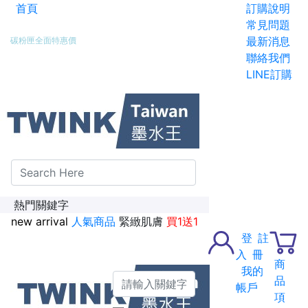
首頁
訂購說明
新加入會員送紅利金100點
常見問題
最新消息
碳粉匣全面特惠價
聯絡我們
LINE訂購
熱門關鍵字
new arrival
人氣商品
緊緻肌膚
買1送1
登
註
入
冊
商
我的
品
帳戶
項