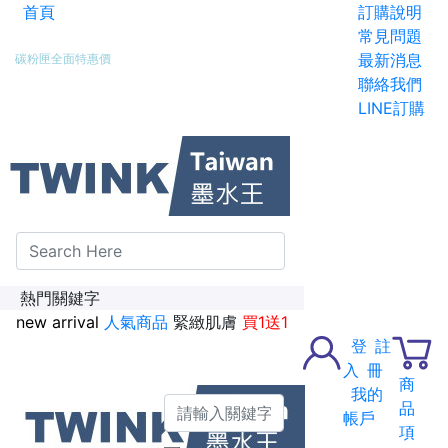
首頁
訂購說明
新加入會員送紅利金100點
常見問題
最新消息
碳粉匣全面特惠價
聯絡我們
LINE訂購
熱門關鍵字
new arrival
人氣商品
緊緻肌膚
買1送1
登
註
入
冊
商
我的
品
帳戶
項