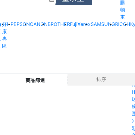
購
物
車
分
好
HP
EPSON
CANON
BROTHER
FujiXerox
SAMSUNG
RICOH
K
類
康
總
專
覽
區
Ho
排序
商品篩選
H
H