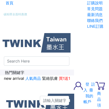
首頁
訂購說明
新加入會員送紅利金100點
常見問題
最新消息
碳粉匣全面特惠價
聯絡我們
LINE訂購
熱門關鍵字
new arrival
人氣商品
緊緻肌膚
買1送1
登
註
入
冊
商
我的
品
帳戶
項