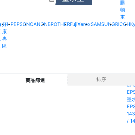
購
物
車
分
好
HP
EPSON
CANON
BROTHER
FujiXerox
SAMSUNG
RICOH
K
類
康
總
專
覽
區
Ho
排序
商品篩選
EP
EP
墨
EP
14
/ 1