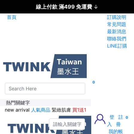
線上付款 滿499 免運費
↓
首頁
訂購說明
碳粉匣全面特惠價
常見問題
最新消息
新加入會員送紅利金100點
聯絡我們
LINE訂購
0
熱門關鍵字
new arrival
人氣商品
緊緻肌膚
買1送1
登
註
0
入
冊
我的帳