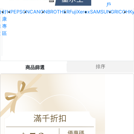
戶
分
好
HP
EPSON
CANON
BROTHER
FujiXerox
SAMSUNG
RICOH
K
類
康
總
專
覽
區
排序
商品篩選