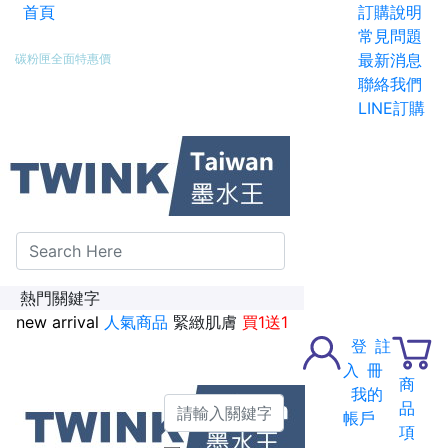
首頁
訂購說明
新加入會員送紅利金100點
常見問題
最新消息
碳粉匣全面特惠價
聯絡我們
LINE訂購
熱門關鍵字
new arrival
人氣商品
緊緻肌膚
買1送1
登
註
入
冊
商
我的
品
帳戶
項