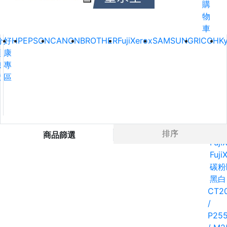
購
物
車
分
好
HP
EPSON
CANON
BROTHER
FujiXerox
SAMSUNG
RICOH
K
類
康
總
專
覽
區
Ho
排序
商品篩選
Fuji
Fuji
碳粉
黑白
CT20
/
P25