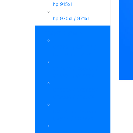
hp 915xl
hp 970xl / 971xl
HP碳粉匣 》黑白
C4092A / C7115A /
C7115X / Q2613A
Q5949A / Q5949X /
Q7553A / Q7553X
CE505A / CE505X /
CF280A / CF280X
C4129X / Q7570A /
Q6511A / CC364X
CE255A / CF214A /