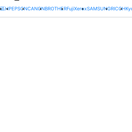
專區
HP
EPSON
CANON
BROTHER
FujiXerox
SAMSUNG
RICOH
Ky