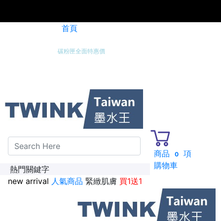
首頁
碳粉匣全面特惠價
新加入會員送紅利金100點
商品
項
0
購物車
熱門關鍵字
new arrival
人氣商品
緊緻肌膚
買1送1