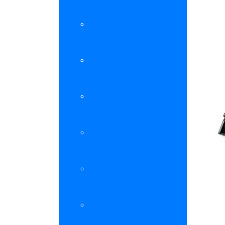
CF281A / CF287A
Q2612A / CB435A /
CB436A / CE285A
CF283A / CF279A /
CE278A / Q7516A
CF217A / CF230A /
CF248A / CF294A
CF226A / CF226X /
CF237A / CF287A
W1500A / W1360A /
CF276A / CF276X
W1336X / W1510A /