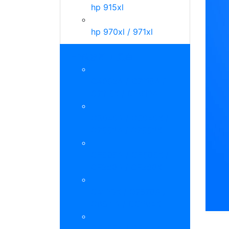
hp 915xl
hp 970xl / 971xl
HP碳粉匣 》黑白
C4092A / C7115A /
C7115X / Q2613A
Q5949A / Q5949X /
Q7553A / Q7553X
CE505A / CE505X /
CF280A / CF280X
C4129X / Q7570A /
Q6511A / CC364X
CE255A / CF214A /