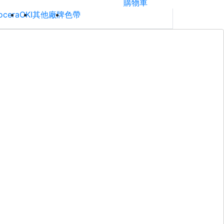
購物車
ocera
OKI
其他廠牌
色帶