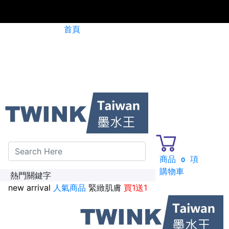
首頁
碳粉匣全面特惠價
新加入會員送紅利金100點
商品
項
0
購物車
熱門關鍵字
new arrival
人氣商品
緊緻肌膚
買1送1