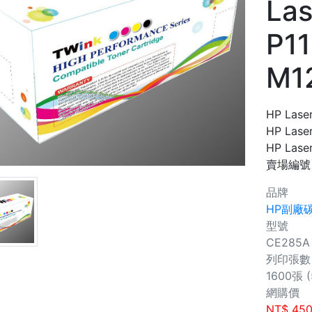
Las
P11
M1
HP Lase
HP Lase
HP Laser
賣場編號
品牌
HP副廠
型號
CE285A
列印張數
1600張 
網購價
NT$
45