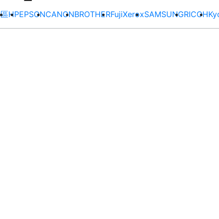
專區
HP
EPSON
CANON
BROTHER
FujiXerox
SAMSUNG
RICOH
Ky