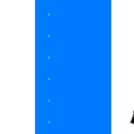
CF281A / CF287A
Q2612A / CB435A /
CB436A / CE285A
CF283A / CF279A /
CE278A / Q7516A
CF217A / CF230A /
CF248A / CF294A
CF226A / CF226X /
CF237A / CF287A
W1500A / W1360A /
CF276A / CF276X
W1336X / W1510A /