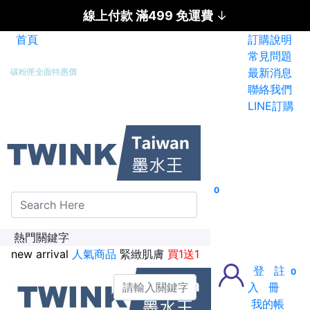
線上付款 滿499 免運費
↓
首頁
訂購說明
新加入會員送紅利金100點
常見問題
最新消息
碳粉匣全面特惠價
聯絡我們
LINE訂購
0
熱門關鍵字
new arrival
人氣商品
緊緻肌膚
買1送1
登
註
0
入
冊
我的帳