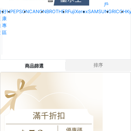
戶
分
好
HP
EPSON
CANON
BROTHER
FujiXerox
SAMSUNG
RICOH
K
類
康
總
專
覽
區
排序
商品篩選