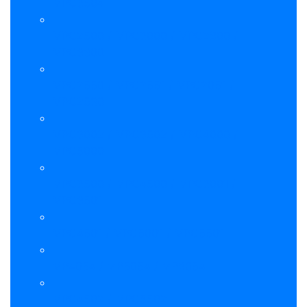
MPC3504
MPC2500 / MPC3000 / MPC2800 /
MPC3300
MPC2550 / MPC2551 / MPC2051 /
MPC2530
MPC3002 / MPC3502 / MPC4000 /
MPC5000
MPC3500 / MPC4500 / MPC3001 /
MPC3501
MPC4501 / MPC5001 / MPC5501
MP4054 / MP5054 / MP6054
MPC4502 / MPC5502