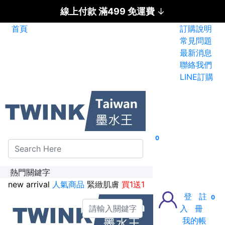
線上付款 滿499 免運費
↓
首頁
訂購說明
碳粉匣全面特惠價
常見問題
最新消息
新加入會員送紅利金100點
聯絡我們
LINE訂購
0
熱門關鍵字
new arrival
人氣商品
緊緻肌膚
買1送1
登
註
0
入
冊
我的帳