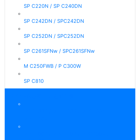
SP C220N / SP C240DN
SP C242DN / SPC242DN
SP C252DN / SPC252DN
SP C261SFNw / SPC261SFNw
M C250FWB / P C300W
SP C810
RICOH碳粉匣 》彩色影印機
MPC2003 / MPC2503 / MPC2004 /
MPC2504
MPC3003 / MPC3503 / MPC3004 /