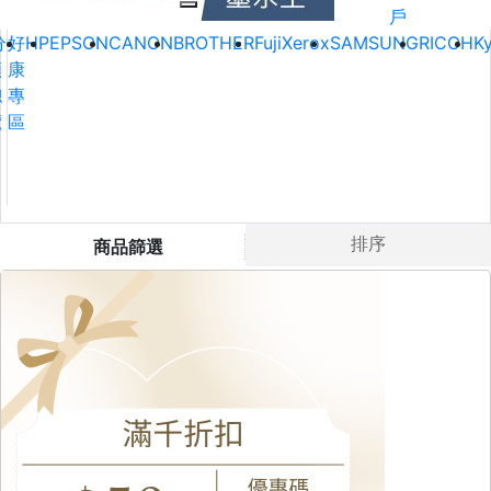
戶
分
好
HP
EPSON
CANON
BROTHER
FujiXerox
SAMSUNG
RICOH
K
類
康
總
專
覽
區
排序
商品篩選