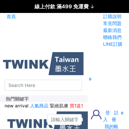
線上付款 滿499 免運費
↓
首頁
訂購說明
碳粉匣全面特惠價
常見問題
最新消息
新加入會員送紅利金100點
聯絡我們
LINE訂購
0
熱門關鍵字
new arrival
人氣商品
緊緻肌膚
買1送1
登
註
0
入
冊
我的帳