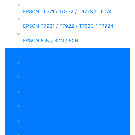
EPSON T6771 / T6772 / T6773 / T6774
EPSON T7921 / T7922 / T7923 / T7924
EPSON 81N / 82N / 85N
EPSON填充墨水
EPSON T664 / T774
EPSON T09D / 057
EPSON T00V / 003
EPSON T03Y / 001
EPSON T673