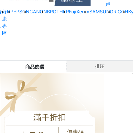
戶
分
好
HP
EPSON
CANON
BROTHER
FujiXerox
SAMSUNG
RICOH
K
類
康
總
專
覽
區
排序
商品篩選