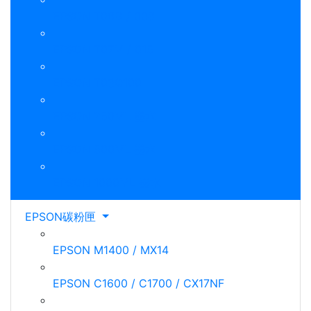
EPSON T06G / 008
EPSON T07M / 015
EPSON T03Q100
EPSON 250ML 墨水
EPSON 500ML 墨水
EPSON 1000ML 墨水
EPSON碳粉匣
EPSON M1400 / MX14
EPSON C1600 / C1700 / CX17NF