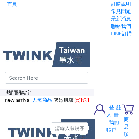
首頁
訂購說明
碳粉匣全面特惠價
常見問題
最新消息
新加入會員送紅利金100點
聯絡我們
LINE訂購
熱門關鍵字
new arrival
人氣商品
緊緻肌膚
買1送1
登
註
入
冊
商
我的
品
帳戶
項