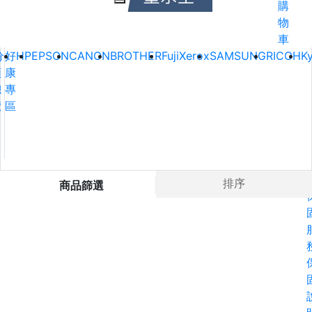
購
物
車
分
好
HP
EPSON
CANON
BROTHER
FujiXerox
SAMSUNG
RICOH
K
類
康
總
專
覽
區
Ho
排序
商品篩選