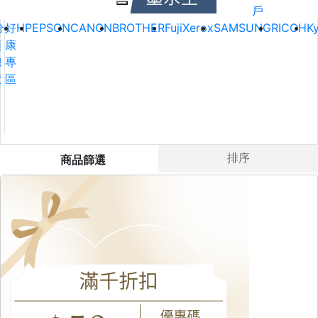
戶
分
好
HP
EPSON
CANON
BROTHER
FujiXerox
SAMSUNG
RICOH
K
類
康
總
專
覽
區
排序
商品篩選