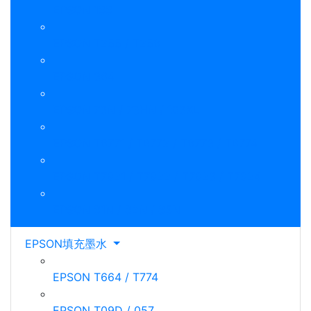
EPSON 188
EPSON T255 / T256
EPSON 364
EPSON 73N / 73HN / 103XL
EPSON T6771 / T6772 / T6773 / T6774
EPSON T7921 / T7922 / T7923 / T7924
EPSON 81N / 82N / 85N
EPSON填充墨水
EPSON T664 / T774
EPSON T09D / 057