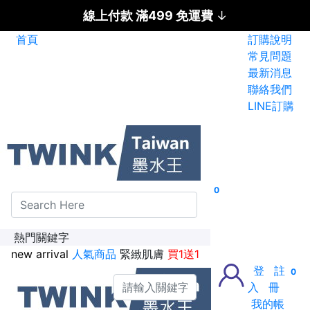
線上付款 滿499 免運費
↓
首頁
訂購說明
碳粉匣全面特惠價
常見問題
最新消息
新加入會員送紅利金100點
聯絡我們
LINE訂購
0
熱門關鍵字
new arrival
人氣商品
緊緻肌膚
買1送1
登
註
0
入
冊
我的帳