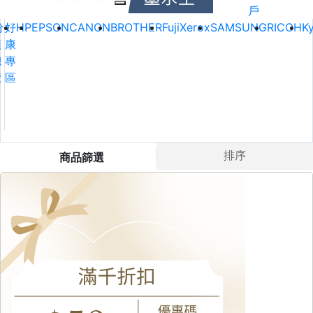
戶
分
好
HP
EPSON
CANON
BROTHER
FujiXerox
SAMSUNG
RICOH
K
類
康
總
專
覽
區
排序
商品篩選