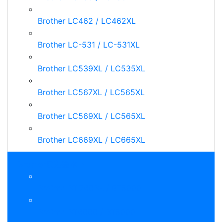
Brother LC462 / LC462XL
Brother LC-531 / LC-531XL
Brother LC539XL / LC535XL
Brother LC567XL / LC565XL
Brother LC569XL / LC565XL
Brother LC669XL / LC665XL
Brother填充墨水
Brother BTD60BK / BT5000
Brother BT6000 / BT5000