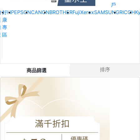
戶
分
好
HP
EPSON
CANON
BROTHER
FujiXerox
SAMSUNG
RICOH
K
類
康
總
專
覽
區
排序
商品篩選