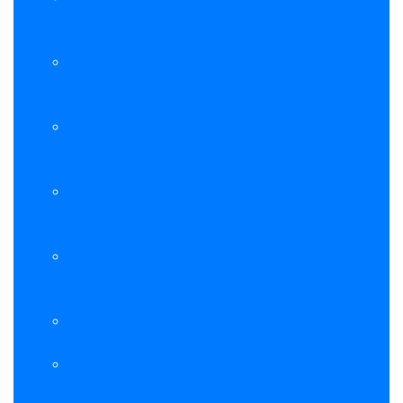
MPC3003 / MPC3503 / MPC3004 /
MPC3504
MPC2500 / MPC3000 / MPC2800 /
MPC3300
MPC2550 / MPC2551 / MPC2051 /
MPC2530
MPC3002 / MPC3502 / MPC4000 /
MPC5000
MPC3500 / MPC4500 / MPC3001 /
MPC3501
MPC4501 / MPC5001 / MPC5501
MP4054 / MP5054 / MP6054