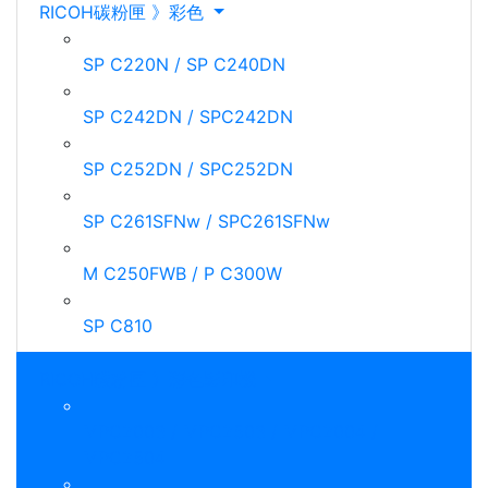
RICOH碳粉匣 》彩色
SP C220N / SP C240DN
SP C242DN / SPC242DN
SP C252DN / SPC252DN
SP C261SFNw / SPC261SFNw
M C250FWB / P C300W
SP C810
RICOH碳粉匣 》彩色影印機
MPC2003 / MPC2503 / MPC2004 /
MPC2504