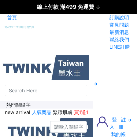
線上付款 滿499 免運費
↓
首頁
訂購說明
碳粉匣全面特惠價
常見問題
最新消息
新加入會員送紅利金100點
聯絡我們
LINE訂購
0
熱門關鍵字
new arrival
人氣商品
緊緻肌膚
買1送1
登
註
0
入
冊
我的帳