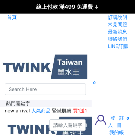
線上付款 滿499 免運費
↓
首頁
訂購說明
碳粉匣全面特惠價
常見問題
最新消息
新加入會員送紅利金100點
聯絡我們
LINE訂購
0
熱門關鍵字
new arrival
人氣商品
緊緻肌膚
買1送1
登
註
0
入
冊
我的帳