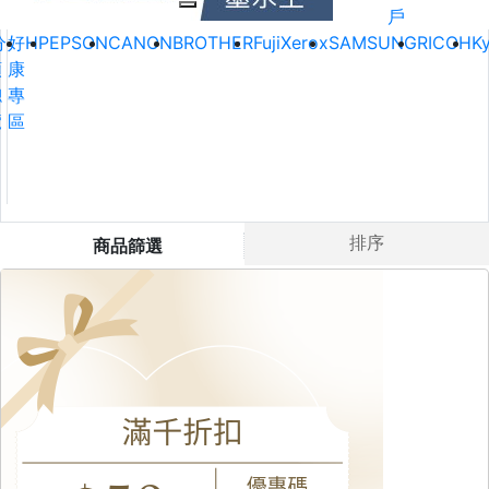
戶
分
好
HP
EPSON
CANON
BROTHER
FujiXerox
SAMSUNG
RICOH
K
類
康
總
專
覽
區
排序
商品篩選