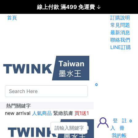
線上付款 滿499 免運費
↓
首頁
訂購說明
碳粉匣全面特惠價
常見問題
最新消息
新加入會員送紅利金100點
聯絡我們
LINE訂購
0
熱門關鍵字
new arrival
人氣商品
緊緻肌膚
買1送1
登
註
0
入
冊
我的帳