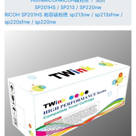
Home
RICOH
RICOH碳粉匣 》黑白
SP201HS / SP213 / SP220nw
RICOH SP201HS 相容碳粉匣 sp213nw / sp213sfnw /
sp220sfnw / sp220nw