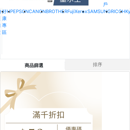
戶
分
好
HP
EPSON
CANON
BROTHER
FujiXerox
SAMSUNG
RICOH
K
類
康
總
專
覽
區
排序
商品篩選