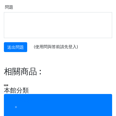
問題
(使用問與答前請先登入)
送出問題
相關商品
:
本館分類
RICOH碳粉匣 》黑白
SP201HS / SP213 / SP220nw