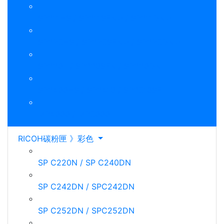
SP311HS / SP311SFNw / SP311DNw
SP325HS / SP325SFNw / SP325DNw
SP330L / SP330SFN / SP330DN
SP3400HS / SP3410 / SP3510SF
MP4000 / MP5000
RICOH碳粉匣 》彩色
SP C220N / SP C240DN
SP C242DN / SPC242DN
SP C252DN / SPC252DN