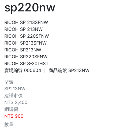
sp220nw
RICOH SP 213SFNW
RICOH SP 213NW
RICOH SP 220SFNW
RICOH SP213SFNW
RICOH SP213NW
RICOH SP220SFNW
RICOH SP S-201HST
賣場編號
000604
｜ 商品編號
SP213NW
型號
SP213NW
建議市價
NT$
2,400
網購價
NT$
900
數量