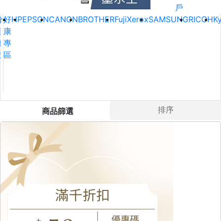
戶
分
好
HP
EPSON
CANON
BROTHER
FujiXerox
SAMSUNG
RICOH
K
類
康
總
專
覽
區
排序
商品篩選