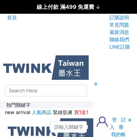
線上付款 滿499 免運費
↓
首頁
訂購說明
碳粉匣全面特惠價
常見問題
最新消息
新加入會員送紅利金100點
聯絡我們
LINE訂購
0
熱門關鍵字
new arrival
人氣商品
緊緻肌膚
買1送1
登
註
0
入
冊
我的帳