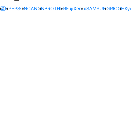
專區
HP
EPSON
CANON
BROTHER
FujiXerox
SAMSUNG
RICOH
Ky