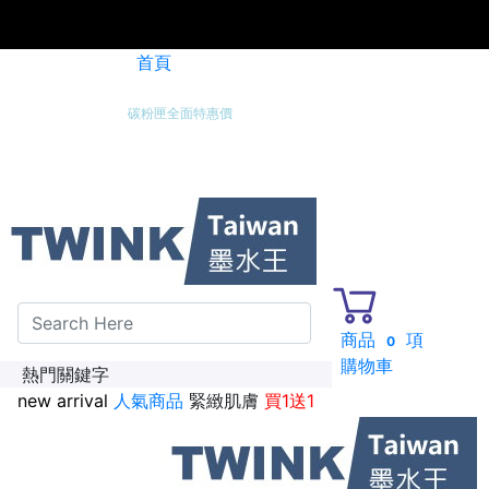
首頁
碳粉匣全面特惠價
新加入會員送紅利金100點
商品
項
0
購物車
熱門關鍵字
new arrival
人氣商品
緊緻肌膚
買1送1