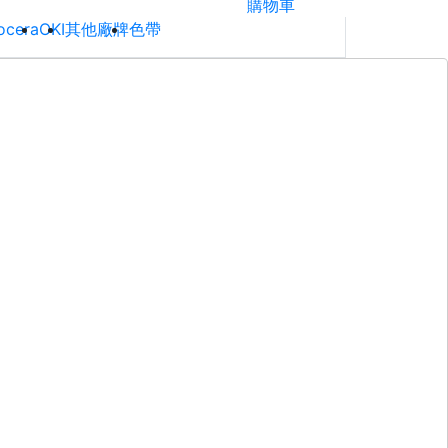
購物車
ocera
OKI
其他廠牌
色帶