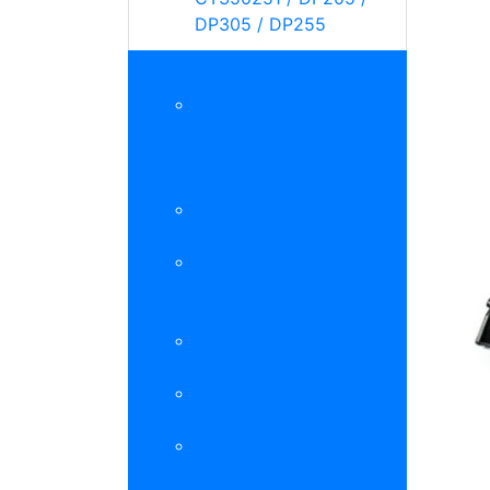
DP305 / DP255
FujiXerox碳粉匣 》彩色
CP105B / CP205 /
CM205 / CP215 /
CM215
C325dw / C325z
CP115W / CP116W /
CM115W / CM225fw
CP305 / CM305DF
CP315dw / CM315z
C1110 / C1190FS