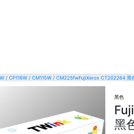
W / CP116W / CM115W / CM225fw
FujiXerox CT202264
黑色
Fuj
黑