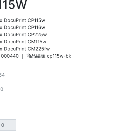
115W
ox DocuPrint CP115w
ox DocuPrint CP116w
ox DocuPrint CP225w
ox DocuPrint CM115w
rox DocuPrint CM225fw
000440
｜ 商品編號
cp115w-bk
64
00