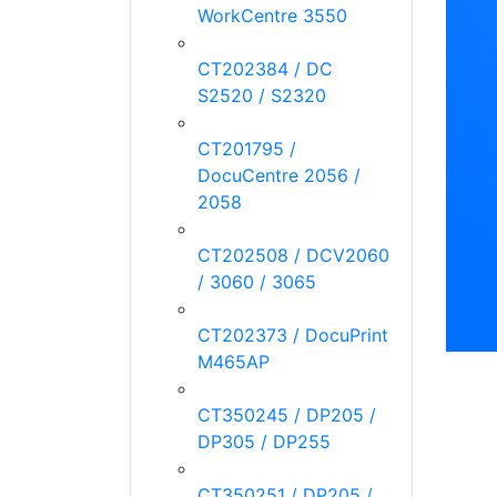
WorkCentre 3550
CT202384 / DC
S2520 / S2320
CT201795 /
DocuCentre 2056 /
2058
CT202508 / DCV2060
/ 3060 / 3065
CT202373 / DocuPrint
M465AP
CT350245 / DP205 /
DP305 / DP255
CT350251 / DP205 /