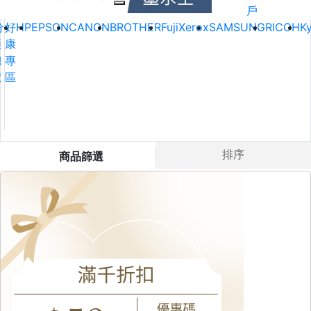
戶
分
好
HP
EPSON
CANON
BROTHER
FujiXerox
SAMSUNG
RICOH
K
類
康
總
專
覽
區
排序
商品篩選