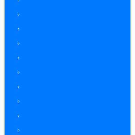
CE270A / CE271A / CE272A / CE273A
CE310A / CE311A / CE312A / CE313A
CE320A / CE321A / CE322A / CE323A
CE340A / CE341A / CE342A / CE343A
CE740A / CE741A / CE742A / CE743A
CF210X / CF211A / CF212A / CF213A
CF320A/ CF321A / CF322A / CF323A
CF350A / CF351A / CF352A / CF353A
CF360A / CF361A / CF362A / CF363A