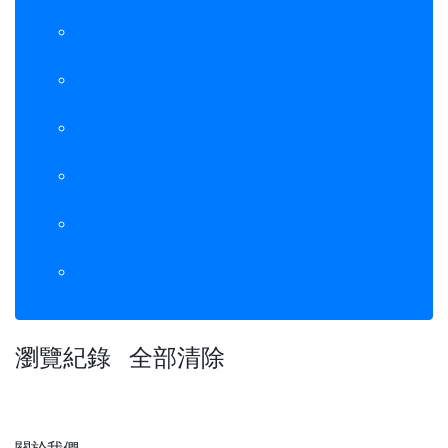
CF380A / CF381A / CF382A / CF383A
CE400A / CE401A / CE402A / CE403A
CE410A / CE411A / CE412A / CE413A
CF400A / CF401A / CF402A / CF403A
CF410A / CF411A / CF412A / CF413A
CF500A / CF501A / CF502A / CF503A
CF510A / CF511A / CF512A / CF513A
瀏覽紀錄
全部清除