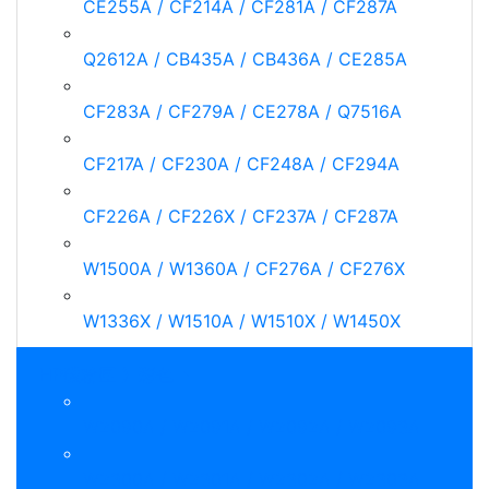
CE255A / CF214A / CF281A / CF287A
Q2612A / CB435A / CB436A / CE285A
CF283A / CF279A / CE278A / Q7516A
CF217A / CF230A / CF248A / CF294A
CF226A / CF226X / CF237A / CF287A
W1500A / W1360A / CF276A / CF276X
W1336X / W1510A / W1510X / W1450X
HP碳粉匣 》彩色
W2090A / W2091A / W2092A / W2093A
W2300A / W2301A / W2302A / W2303A