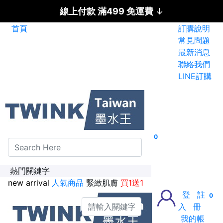
線上付款 滿499 免運費
↓
首頁
訂購說明
碳粉匣全面特惠價
常見問題
最新消息
新加入會員送紅利金100點
聯絡我們
LINE訂購
0
熱門關鍵字
new arrival
人氣商品
緊緻肌膚
買1送1
登
註
0
入
冊
我的帳