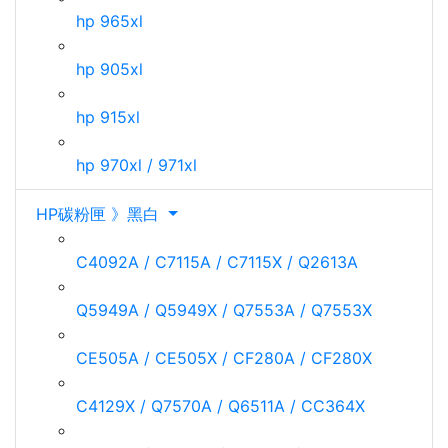
hp 965xl
hp 905xl
hp 915xl
hp 970xl / 971xl
HP碳粉匣 》黑白
C4092A / C7115A / C7115X / Q2613A
Q5949A / Q5949X / Q7553A / Q7553X
CE505A / CE505X / CF280A / CF280X
C4129X / Q7570A / Q6511A / CC364X