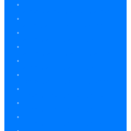
W2040A / W2041A / W2042A / W2043A
W2110A / W2111A / W2112A / W2113A
W2120A / W2121A / W2122A / W2123A
W2220A / W2221A / W2222A / W2223A
W2310A / W2311A / W2312A / W2313A
CC530A / CC531A / CC532A / CC533A
CB540A / CB541A / CB542A / CB543A
CE250A / CE251A / CE252A / CE253A
CE260A / CE261A / CE262A / CE263A