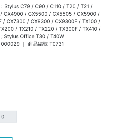
ylus C79 / C90 / C110 / T20 / T21 /
/ CX4900 / CX5500 / CX5505 / CX5900 /
 / CX7300 / CX8300 / CX9300F / TX100 /
TX200 / TX210 / TX220 / TX300F / TX410 /
 Stylus Office T30 / T40W
000029
｜ 商品編號
T0731
0