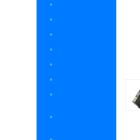
EPSON 143XL / 141
EPSON 177
EPSON 193
EPSON 188
EPSON T255 / T256
EPSON 364
EPSON 73N / 73HN /
103XL
EPSON T6771 / T6772
/ T6773 / T6774