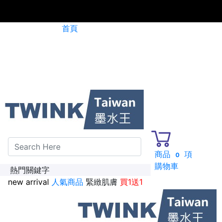
首頁
碳粉匣全面特惠價
新加入會員送紅利金100點
商品
項
0
購物車
熱門關鍵字
new arrival
人氣商品
緊緻肌膚
買1送1