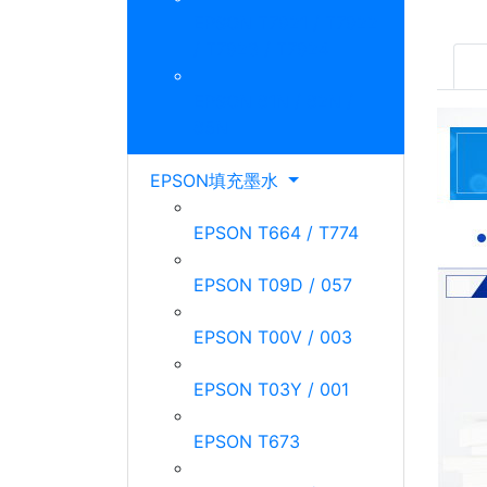
EPSON T7921 / T7922
/ T7923 / T7924
EPSON 81N / 82N /
85N
EPSON填充墨水
EPSON T664 / T774
EPSON T09D / 057
EPSON T00V / 003
EPSON T03Y / 001
EPSON T673