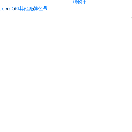
購物車
ocera
OKI
其他廠牌
色帶