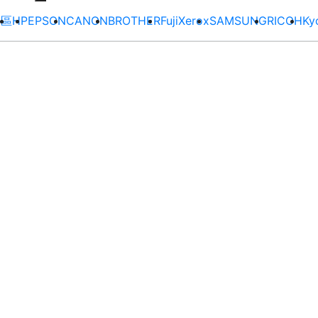
專區
HP
EPSON
CANON
BROTHER
FujiXerox
SAMSUNG
RICOH
Ky