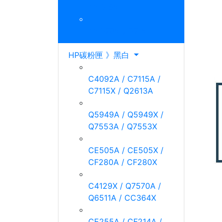
hp 915xl
hp 970xl / 971xl
HP碳粉匣 》黑白
C4092A / C7115A /
C7115X / Q2613A
Q5949A / Q5949X /
Q7553A / Q7553X
CE505A / CE505X /
CF280A / CF280X
C4129X / Q7570A /
Q6511A / CC364X
CE255A / CF214A /