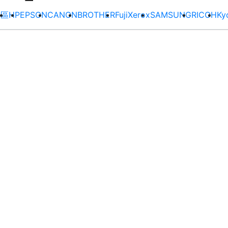
專區
HP
EPSON
CANON
BROTHER
FujiXerox
SAMSUNG
RICOH
Ky