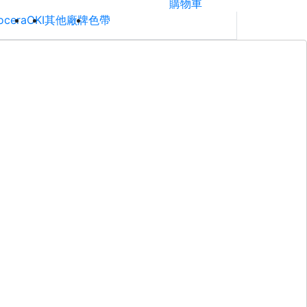
購物車
ocera
OKI
其他廠牌
色帶