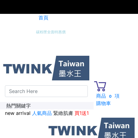
首頁
碳粉匣全面特惠價
新加入會員送紅利金100點
商品
項
0
購物車
熱門關鍵字
new arrival
人氣商品
緊緻肌膚
買1送1