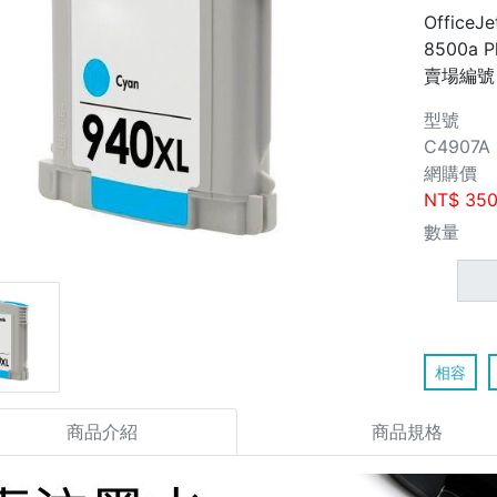
OfficeJe
8500a P
賣場編號
型號
C4907A
網購價
NT$
35
數量
相容
商品介紹
商品規格