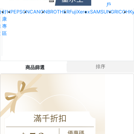
戶
分
好
HP
EPSON
CANON
BROTHER
FujiXerox
SAMSUNG
RICOH
K
類
康
總
專
覽
區
排序
商品篩選