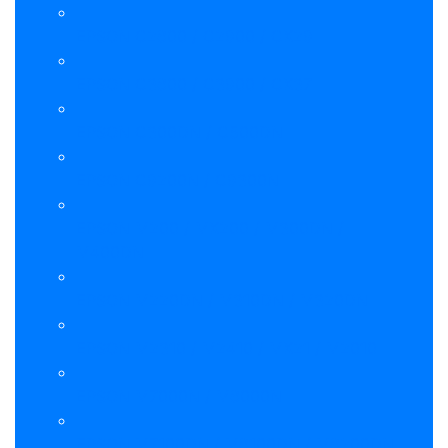
EPSON C2800 / C2900 / CX29
EPSON C3800 / C3900 / CX37
EPSON C300DN / C500DN
EPSON C9200N / C9300N
EPSON M200 / MX200 / M300DN /
M400DN
EPSON M220DN / M310DN / M320DN
EPSON M2310 / M2410 / MX21 / M2010
EPSON M7000N / M8000N
EPSON M7100DN / M8100DN / M8200DN