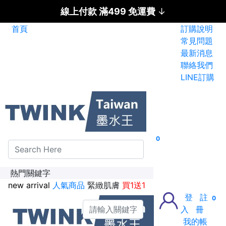
線上付款 滿499 免運費
↓
首頁
訂購說明
碳粉匣全面特惠價
常見問題
最新消息
新加入會員送紅利金100點
聯絡我們
LINE訂購
0
熱門關鍵字
new arrival
人氣商品
緊緻肌膚
買1送1
登
註
0
入
冊
我的帳