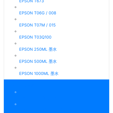
EPSON T673
EPSON T06G / 008
EPSON T07M / 015
EPSON T03Q100
EPSON 250ML 墨水
EPSON 500ML 墨水
EPSON 1000ML 墨水
EPSON碳粉匣
EPSON M1400 / MX14
EPSON C1600 / C1700 / CX17NF