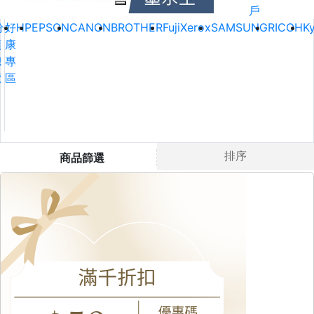
戶
分
好
HP
EPSON
CANON
BROTHER
FujiXerox
SAMSUNG
RICOH
K
類
康
總
專
覽
區
排序
商品篩選