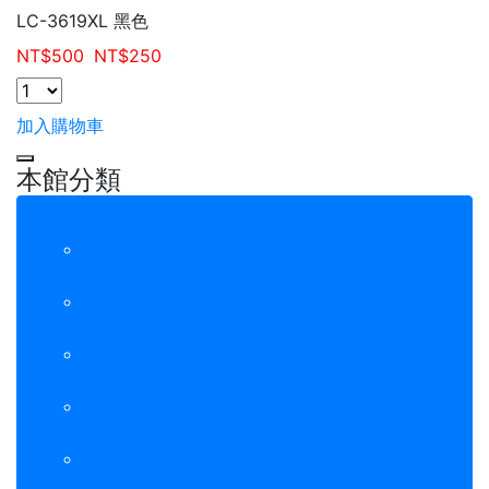
LC-3619XL 黑色
NT$
500
NT$
250
加入購物車
本館分類
Brother墨水匣
Brother LC38 / LC39
Brother LC40 / LC73
Brother LC61 / LC67
Brother LC3619XL
Brother LC456 / LC456XL