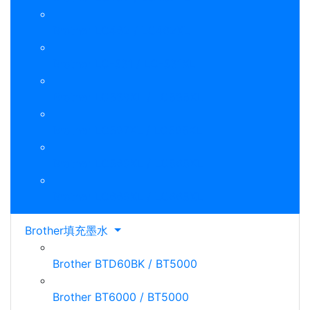
Brother LC462 / LC462XL
Brother LC-531 / LC-531XL
Brother LC539XL / LC535XL
Brother LC567XL / LC565XL
Brother LC569XL / LC565XL
Brother LC669XL / LC665XL
Brother填充墨水
Brother BTD60BK / BT5000
Brother BT6000 / BT5000