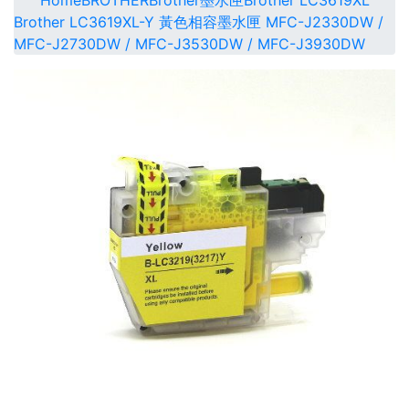
Home
BROTHER
Brother墨水匣
Brother LC3619XL
Brother LC3619XL-Y 黃色相容墨水匣 MFC-J2330DW /
MFC-J2730DW / MFC-J3530DW / MFC-J3930DW