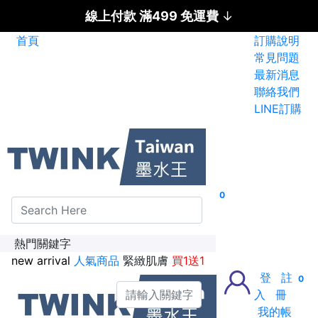
線上付款 滿499 免運費
↓
首頁
訂購說明
碳粉匣全面特惠價
常見問題
最新消息
新加入會員送紅利金100點
聯絡我們
LINE訂購
0
熱門關鍵字
new arrival
人氣商品
緊緻肌膚
買1送1
登
註
0
入
冊
我的帳