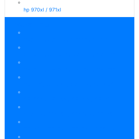
hp 970xl / 971xl
HP碳粉匣 》黑白
C4092A / C7115A / C7115X / Q2613A
Q5949A / Q5949X / Q7553A / Q7553X
CE505A / CE505X / CF280A / CF280X
C4129X / Q7570A / Q6511A / CC364X
CE255A / CF214A / CF281A / CF287A
Q2612A / CB435A / CB436A / CE285A
CF283A / CF279A / CE278A / Q7516A