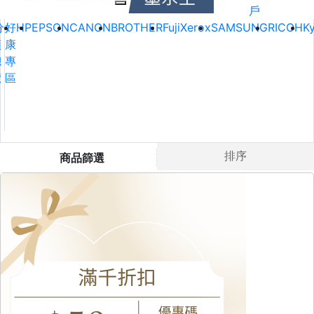
戶
分
好
HP
EPSON
CANON
BROTHER
FujiXerox
SAMSUNG
RICOH
K
類
康
總
專
覽
區
排序
商品篩選