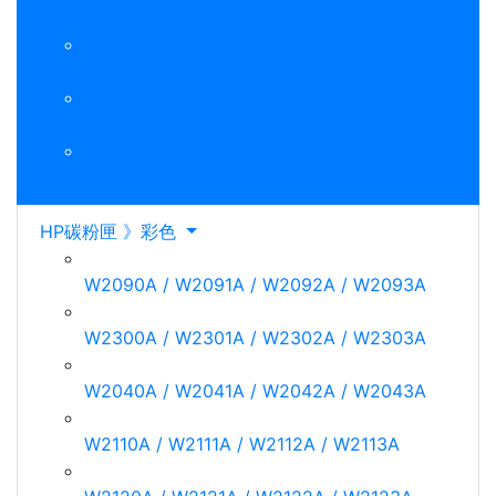
CF217A / CF230A / CF248A / CF294A
CF226A / CF226X / CF237A / CF287A
W1500A / W1360A / CF276A / CF276X
W1336X / W1510A / W1510X / W1450X
HP碳粉匣 》彩色
W2090A / W2091A / W2092A / W2093A
W2300A / W2301A / W2302A / W2303A
W2040A / W2041A / W2042A / W2043A
W2110A / W2111A / W2112A / W2113A