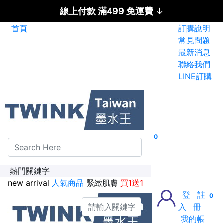
線上付款 滿499 免運費
↓
首頁
訂購說明
碳粉匣全面特惠價
常見問題
最新消息
新加入會員送紅利金100點
聯絡我們
LINE訂購
0
熱門關鍵字
new arrival
人氣商品
緊緻肌膚
買1送1
登
註
0
入
冊
我的帳